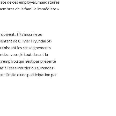
diate de ces employés, mandataires
 membres de la famille immédiate »
oivent : (i) s’inscrire au
ésentant de Olivier Hyundai St-
fournissant les renseignements
endez-vous, le tout durant la
t rempli ou qui n’est pas présenté
as à l’essai routier ou au rendez-
une limite d’une participation par