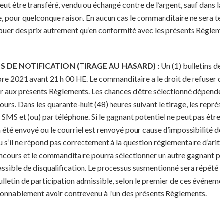
peut être transféré, vendu ou échangé contre de l’argent, sauf dans la
tie, pour quelconque raison. En aucun cas le commanditaire ne sera 
ibuer des prix autrement qu’en conformité avec les présents Règle
DE NOTIFICATION (TIRAGE AU HASARD) :
Un (1) bulletins d
re 2021 avant 21 h 00 HE. Le commanditaire a le droit de refuser d
er aux présents Règlements. Les chances d’être sélectionné dépend
ours. Dans les quarante-huit (48) heures suivant le tirage, les rep
SMS et (ou) par téléphone. Si le gagnant potentiel ne peut pas être
 a été envoyé ou le courriel est renvoyé pour cause d’impossibilité d
ou s’il ne répond pas correctement à la question réglementaire d’ar
oncours et le commanditaire pourra sélectionner un autre gagnant p
assible de disqualification. Le processus susmentionné sera répété 
e bulletin de participation admissible, selon le premier de ces événe
raisonnablement avoir contrevenu à l’un des présents Règlements.