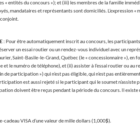
s « entités du concours »); et (iii) les membres de la famille immé
oyés, mandataires et représentants sont domiciliés. L’expression «
 conjoint.
RE
: Pour être automatiquement inscrit au concours, les participants d
 réserver un essai routier ou un rendez-vous individuel avec un repr
aurier, Saint-Basile-le-Grand, Québec (le « concessionnaire »), en 
t le numéro de téléphone), et (ii) assister à l’essai routier ou au r
n de participation ») qui n’est pas éligible, qui n’est pas entièremen
icipation est aussi rejeté si le participant qui le soumet n’assiste p
pation doivent être reçus pendant la période du concours. Il existe 
arte-cadeau VISA d’une valeur de mille dollars (1,000$).