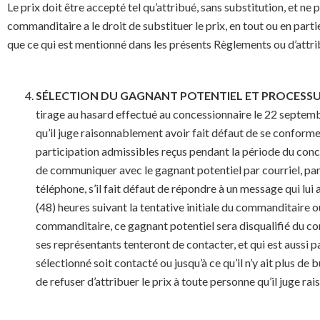
Le prix doit être accepté tel qu’attribué, sans substitution, et ne 
commanditaire a le droit de substituer le prix, en tout ou en par
que ce qui est mentionné dans les présents Règlements ou d’attr
SÉLECTION DU GAGNANT POTENTIEL ET PROCESSUS 
tirage au hasard effectué au concessionnaire le 22 septemb
qu’il juge raisonnablement avoir fait défaut de se conform
participation admissibles reçus pendant la période du conc
de communiquer avec le gagnant potentiel par courriel, par 
téléphone, s’il fait défaut de répondre à un message qui lui
(48) heures suivant la tentative initiale du commanditaire 
commanditaire, ce gagnant potentiel sera disqualifié du c
ses représentants tenteront de contacter, et qui est aussi p
sélectionné soit contacté ou jusqu’à ce qu’il n’y ait plus d
de refuser d’attribuer le prix à toute personne qu’il juge 