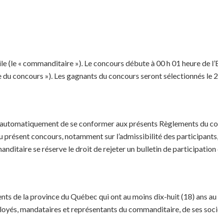
 (le « commanditaire »). Le concours débute à 00 h 01 heure de l’
de du concours »). Les gagnants du concours seront sélectionnés l
nt automatiquement de se conformer aux présents Règlements du con
 présent concours, notamment sur l’admissibilité des participants,
ditaire se réserve le droit de rejeter un bulletin de participation
nts de la province du Québec qui ont au moins dix-huit (18) ans au
mployés, mandataires et représentants du commanditaire, de ses socié