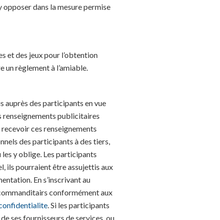
’y opposer dans la mesure permise
es et des jeux pour l’obtention
re un règlement à l’amiable.
s auprès des participants en vue
s renseignements publicitaires
de recevoir ces renseignements
els des participants à des tiers,
 les y oblige. Les participants
 ils pourraient être assujettis aux
entation. En s’inscrivant au
r le commanditairs conformément aux
onfidentialite
. Si les participants
e ses fournisseurs de services, ou