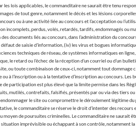
 les lois applicables, le commanditaire ne saurait être tenu respons
mages de tout genre, notamment le décès et les lésions corporelles,
oncours ou à une activité liée au concours et l’acceptation ou l’uti
tion incomplets, perdus, volés, retardés, tardifs, endommagés ou mal 
es documents liés au concours, dans l’administration du concours 
défaut de saisie d’information, (iv) les virus et bogues informatiqu
iciences techniques de réseau, de systèmes informatiques en ligne, 
ue, le retard ou l’échec de la réception d’un courriel ou d’un bulle
site, ou toute combinaison de ceux‑ci, notamment tout dommage cau
e ou à l’inscription ou à la tentative d’inscription au concours. Les 
e de participation est plus élevé que la limite permise dans les Règl
uits, mutilés, contrefaits, falsifiés, présentés par ou via des tiers o
 endommager le site ou compromettre le déroulement légitime du 
 tentative, le commanditaire se réserve le droit d’intenter des recour
 au moyen de poursuites criminelles. Le commanditaire ne saurait ê
 situation imprévisible ou échappant à son contrôle, notamment la 