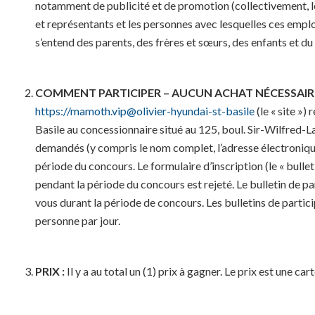
notamment de publicité et de promotion (collectivement, le
et représentants et les personnes avec lesquelles ces empl
s’entend des parents, des frères et sœurs, des enfants et du
COMMENT PARTICIPER – AUCUN ACHAT NÉCESSAI
https://mamoth.vip@olivier-hyundai-st-basile
(le « site »)
Basile au concessionnaire situé au 125, boul. Sir-Wilfred-L
demandés (y compris le nom complet, l’adresse électronique e
période du concours. Le formulaire d’inscription (le « bulleti
pendant la période du concours est rejeté. Le bulletin de part
vous durant la période de concours. Les bulletins de partici
personne par jour.
PRIX :
Il y a au total un (1) prix à gagner. Le prix est une c