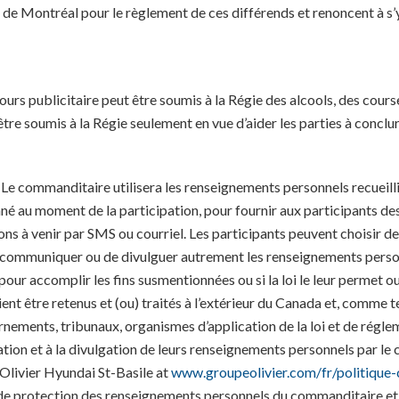
de Montréal pour le règlement de ces différends et renoncent à s
urs publicitaire peut être soumis à la Régie des alcools, des cours
 être soumis à la Régie seulement en vue d’aider les parties à conclu
Le commanditaire utilisera les renseignements personnels recueilli
né au moment de la participation, pour fournir aux participants de
ons à venir par SMS ou courriel. Les participants peuvent choisir 
 communiquer ou de divulguer autrement les renseignements personn
our accomplir les fins susmentionnées ou si la loi le leur permet ou
 être retenus et (ou) traités à l’extérieur du Canada et, comme tel,
rnements, tribunaux, organismes d’application de la loi et de réglem
ilisation et à la divulgation de leurs renseignements personnels pa
 Olivier Hyundai St-Basile at
www.groupeolivier.com/fr/politique-c
 de protection des renseignements personnels du commanditaire et d